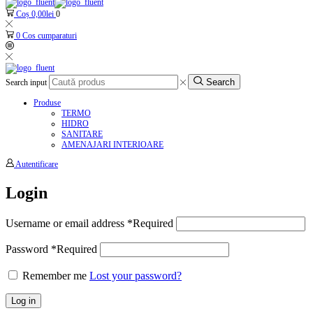
Coș
0,00
lei
0
0
Cos cumparaturi
Search
Search input
Produse
TERMO
HIDRO
SANITARE
AMENAJARI INTERIOARE
Autentificare
Login
Username or email address
*
Required
Password
*
Required
Remember me
Lost your password?
Log in