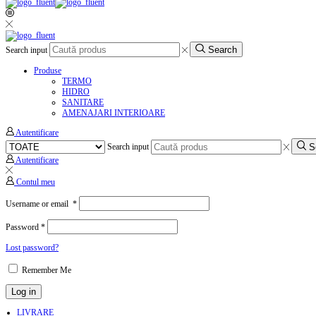
Search
Search input
Produse
TERMO
HIDRO
SANITARE
AMENAJARI INTERIOARE
Autentificare
S
Search input
Autentificare
Contul meu
Username or email
*
Password
*
Lost password?
Remember Me
Log in
LIVRARE