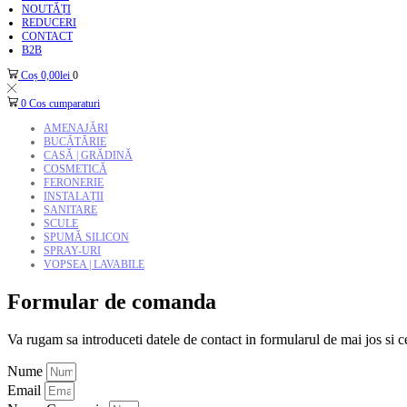
NOUTĂȚI
REDUCERI
CONTACT
B2B
Coș
0,00
lei
0
0
Cos cumparaturi
AMENAJĂRI
BUCĂTĂRIE
CASĂ | GRĂDINĂ
COSMETICĂ
FERONERIE
INSTALAȚII
SANITARE
SCULE
SPUMĂ SILICON
SPRAY-URI
VOPSEA | LAVABILE
Formular de comanda
Va rugam sa introduceti datele de contact in formularul de mai jos si c
Nume
Email